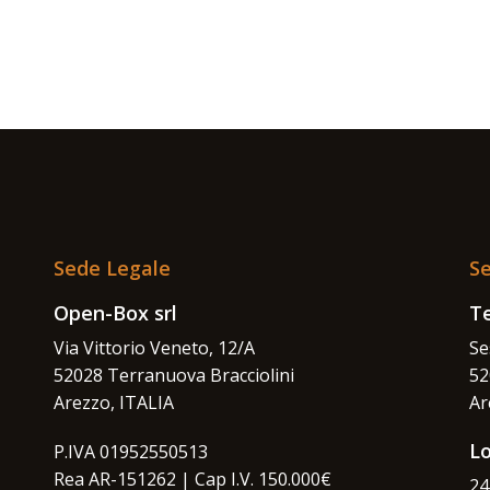
Sede Legale
Se
Open-Box srl
Te
Via Vittorio Veneto, 12/A
Se
52028 Terranuova Bracciolini
52
Arezzo, ITALIA
Ar
L
P.IVA 01952550513
Rea AR-151262 | Cap I.V. 150.000€
24