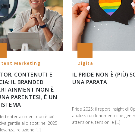
ntent Marketing
Digital
TOR, CONTENUTI E
IL PRIDE NON È (PIÙ) 
CIA: IL BRANDED
UNA PARATA
ERTAINMENT NON È
UNA PARENTESI, È UN
ISTEMA
Pride 2025: il report Insight di 
analizza un fenomeno che gene
nded entertainment non è più
attenzione, tensioni e [...]
tiva gentile allo spot: nel 2025
levanza, relazione [...]