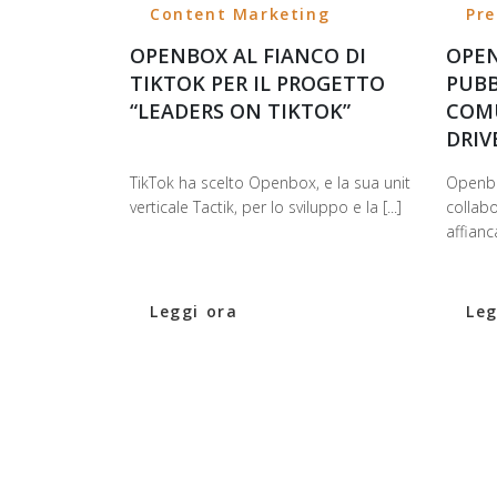
Content Marketing
Pre
OPENBOX AL FIANCO DI
OPEN
TIKTOK PER IL PROGETTO
PUBB
“LEADERS ON TIKTOK”
COMU
DRIV
TikTok ha scelto Openbox, e la sua unit
Openbo
verticale Tactik, per lo sviluppo e la [...]
collabo
affianc
Leggi ora
Leg