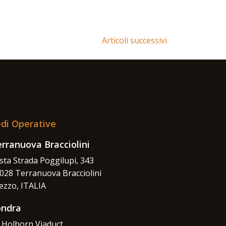
Articoli successivi
di Operative
rranuova Bracciolini
sta Strada Poggilupi, 343
028 Terranuova Bracciolini
ezzo, ITALIA
ondra
 Holborn Viaduct