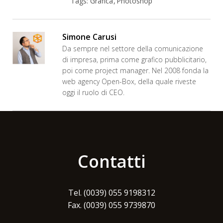
Tags:
Grafica
Photoshop
Simone Carusi
Da sempre nel settore della comunicazione
di impresa, prima come grafico pubblicitario,
poi come project manager. Nel 2008 fonda la
web agency Open-Box, della quale riveste
oggi il ruolo di CEO.
Contatti
Tel. (0039) 055 9198312
Fax. (0039) 055 9739870