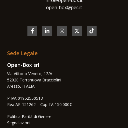
info@open-box.it
open-box@pec.it
Sede Legale
Open-Box srl
Via Vittorio Veneto, 12/A
52028 Terranuova Bracciolini
Arezzo, ITALIA
P.IVA 01952550513
Rea AR-151262 | Cap I.V. 150.000€
Politica Parità di Genere
Segnalazioni