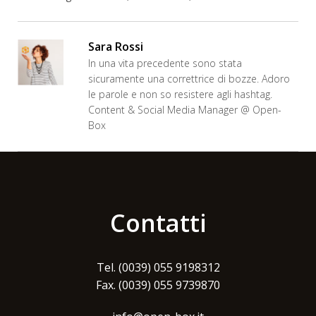
Sara Rossi
In una vita precedente sono stata
sicuramente una correttrice di bozze. Adoro
le parole e non so resistere agli hashtag.
Content & Social Media Manager @ Open-
Box
Contatti
Tel. (0039) 055 9198312
Fax. (0039) 055 9739870