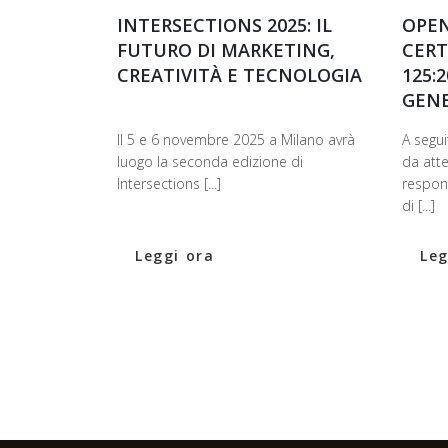
INTERSECTIONS 2025: IL
OPEN
FUTURO DI MARKETING,
CERT
CREATIVITÀ E TECNOLOGIA
125:
GEN
Il 5 e 6 novembre 2025 a Milano avrà
A segui
luogo la seconda edizione di
da att
Intersections [...]
respon
di [...]
Leggi ora
Leg