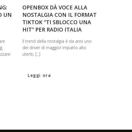
NG:
OPENBOX DÀ VOCE ALLA
O UN
NOSTALGIA CON IL FORMAT
TIKTOK “TI SBLOCCO UNA
HIT” PER RADIO ITALIA
are
Il trend della nostalgia è da anni uno
g,
dei driver di maggior impatto alto
izzare
utenti, [...]
Leggi ora