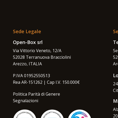
Sede Legale
Se
Open-Box srl
Te
Via Vittorio Veneto, 12/A
Se
52028 Terranuova Bracciolini
52
Arezzo, ITALIA
Ar
L
P.IVA 01952550513
Rea AR-151262 | Cap I.V. 150.000€
24
Ci
Politica Parità di Genere
Segnalazioni
M
Al
20