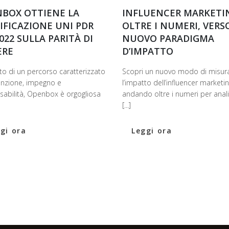
BOX OTTIENE LA
INFLUENCER MARKETI
IFICAZIONE UNI PDR
OLTRE I NUMERI, VERS
2022 SULLA PARITÀ DI
NUOVO PARADIGMA
ERE
D’IMPATTO
to di un percorso caratterizzato
Scopri un nuovo modo di misur
enzione, impegno e
l’impatto dell’influencer marketin
sabilità, Openbox è orgogliosa
andando oltre i numeri per anal
[...]
gi ora
Leggi ora