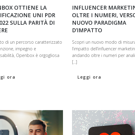
BOX OTTIENE LA
INFLUENCER MARKETI
IFICAZIONE UNI PDR
OLTRE I NUMERI, VERS
2022 SULLA PARITÀ DI
NUOVO PARADIGMA
ERE
D’IMPATTO
to di un percorso caratterizzato
Scopri un nuovo modo di misur
enzione, impegno e
l’impatto dell’influencer marketin
sabilità, Openbox è orgogliosa
andando oltre i numeri per anal
[...]
gi ora
Leggi ora