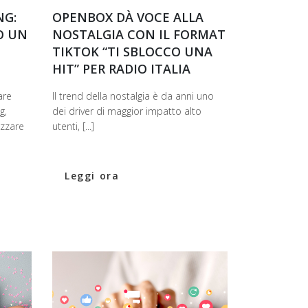
NG:
OPENBOX DÀ VOCE ALLA
O UN
NOSTALGIA CON IL FORMAT
TIKTOK “TI SBLOCCO UNA
HIT” PER RADIO ITALIA
are
Il trend della nostalgia è da anni uno
g,
dei driver di maggior impatto alto
izzare
utenti, [...]
Leggi ora