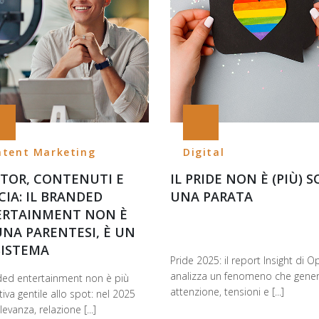
ntent Marketing
Digital
TOR, CONTENUTI E
IL PRIDE NON È (PIÙ) 
CIA: IL BRANDED
UNA PARATA
ERTAINMENT NON È
UNA PARENTESI, È UN
ISTEMA
Pride 2025: il report Insight di 
analizza un fenomeno che gene
nded entertainment non è più
attenzione, tensioni e [...]
tiva gentile allo spot: nel 2025
levanza, relazione [...]