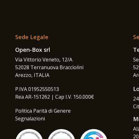
Sede Legale
Se
Open-Box srl
Te
Via Vittorio Veneto, 12/A
Se
52028 Terranuova Bracciolini
52
Arezzo, ITALIA
Ar
L
P.IVA 01952550513
Rea AR-151262 | Cap I.V. 150.000€
24
Ci
Politica Parità di Genere
Segnalazioni
M
Al
20