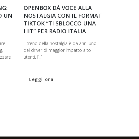
NG:
OPENBOX DÀ VOCE ALLA
O UN
NOSTALGIA CON IL FORMAT
TIKTOK “TI SBLOCCO UNA
HIT” PER RADIO ITALIA
are
Il trend della nostalgia è da anni uno
g,
dei driver di maggior impatto alto
izzare
utenti, [...]
Leggi ora