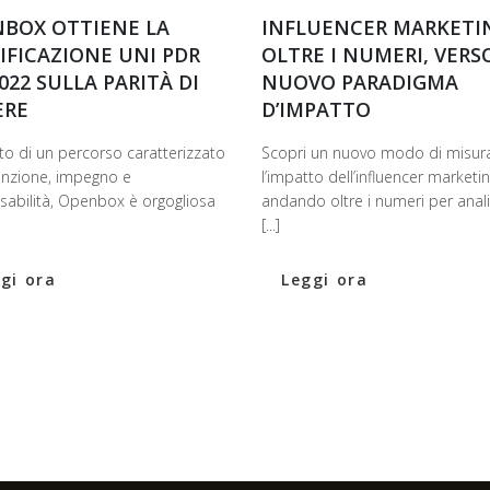
BOX OTTIENE LA
INFLUENCER MARKETI
IFICAZIONE UNI PDR
OLTRE I NUMERI, VERS
2022 SULLA PARITÀ DI
NUOVO PARADIGMA
ERE
D’IMPATTO
to di un percorso caratterizzato
Scopri un nuovo modo di misur
enzione, impegno e
l’impatto dell’influencer marketin
sabilità, Openbox è orgogliosa
andando oltre i numeri per anal
[...]
gi ora
Leggi ora