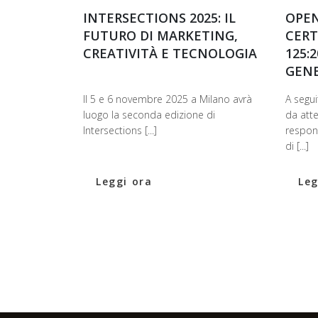
INTERSECTIONS 2025: IL
OPEN
FUTURO DI MARKETING,
CERT
CREATIVITÀ E TECNOLOGIA
125:
GEN
Il 5 e 6 novembre 2025 a Milano avrà
A segui
luogo la seconda edizione di
da att
Intersections [...]
respon
di [...]
Leggi ora
Leg