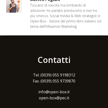
Toscano di nascita ma lombardo di
adozione, ho parlato prestissimo e non ho
più smesso. Social media & Web strategist in
Open-Box - Autore del primo libro italiano sul
tema dell'Influencer Marketing
Contatti
Tel. (0039) 055 9198312
Fax. (0039) 055 9739870
info@open-box.it
open-box@pec.it