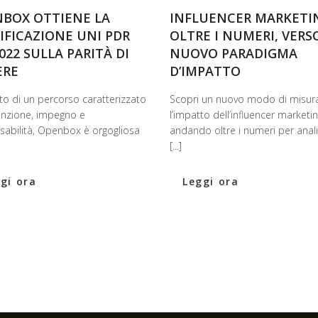
BOX OTTIENE LA
INFLUENCER MARKETI
IFICAZIONE UNI PDR
OLTRE I NUMERI, VERS
2022 SULLA PARITÀ DI
NUOVO PARADIGMA
ERE
D’IMPATTO
to di un percorso caratterizzato
Scopri un nuovo modo di misur
enzione, impegno e
l’impatto dell’influencer marketin
sabilità, Openbox è orgogliosa
andando oltre i numeri per anal
[...]
gi ora
Leggi ora