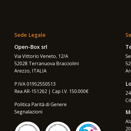
Sede Legale
Se
Open-Box srl
Te
Via Vittorio Veneto, 12/A
Se
52028 Terranuova Bracciolini
52
Arezzo, ITALIA
Ar
L
P.IVA 01952550513
Rea AR-151262 | Cap I.V. 150.000€
24
Ci
Politica Parità di Genere
Segnalazioni
M
Al
20