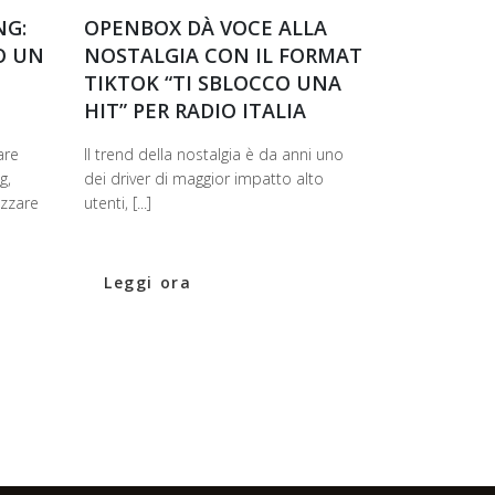
NG:
OPENBOX DÀ VOCE ALLA
O UN
NOSTALGIA CON IL FORMAT
TIKTOK “TI SBLOCCO UNA
HIT” PER RADIO ITALIA
are
Il trend della nostalgia è da anni uno
g,
dei driver di maggior impatto alto
izzare
utenti, [...]
Leggi ora