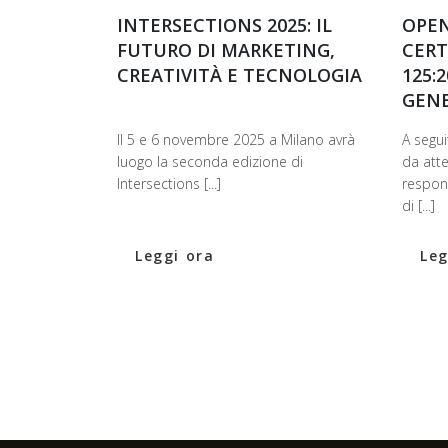
INTERSECTIONS 2025: IL
OPEN
FUTURO DI MARKETING,
CERT
CREATIVITÀ E TECNOLOGIA
125:
GEN
Il 5 e 6 novembre 2025 a Milano avrà
A segui
luogo la seconda edizione di
da att
Intersections [...]
respon
di [...]
Leggi ora
Leg