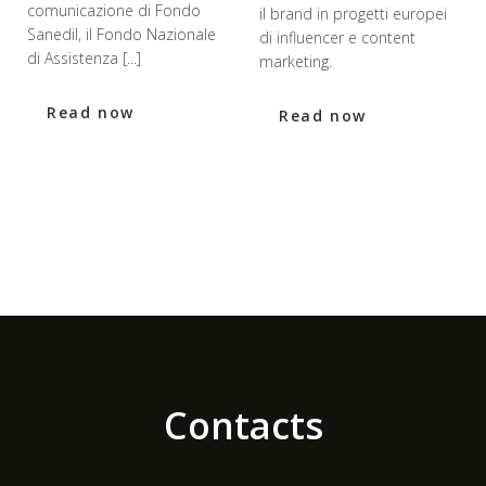
comunicazione di Fondo
il brand in progetti europei
Sanedil, il Fondo Nazionale
di influencer e content
di Assistenza [...]
marketing.
Read now
Read now
Contacts