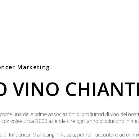
encer Marketing
 VINO CHIANT
ome una delle prime associazioni di produttori di vino del nostr
 coinvolge circa 3.000 aziende che ogni anno producono in media 
Influencer Marketing in Russia, per far raccontare ad un mix di